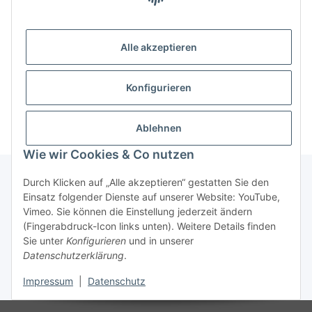
Einträge insgesamt: 0
Alle akzeptieren
x
Leider befinden sich noch keine News-Beiträge im
Konfigurieren
Archiv.
Ablehnen
Wie wir Cookies & Co nutzen
Durch Klicken auf „Alle akzeptieren“ gestatten Sie den
Einsatz folgender Dienste auf unserer Website: YouTube,
Informationen
Vimeo. Sie können die Einstellung jederzeit ändern
(Fingerabdruck-Icon links unten). Weitere Details finden
Sie unter
Konfigurieren
und in unserer
Gesetzliche Informationen
Datenschutzerklärung
.
Impressum
|
Datenschutz
* Alle Preise inkl. gesetzlicher USt., zzgl.
Versand