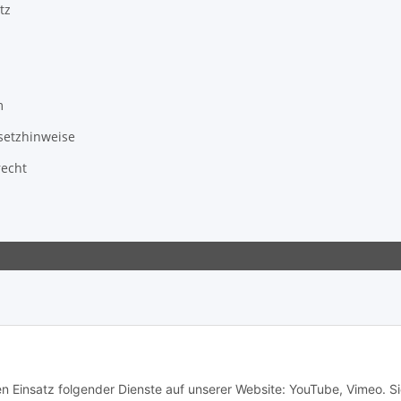
tz
m
setzhinweise
recht
en Einsatz folgender Dienste auf unserer Website: YouTube, Vimeo. S